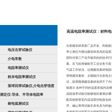
高温电阻率测试仪：材料电
在新建筑材质新厂品开发、民航航
电压击穿试验仪
率公测仪为预估建筑材质高的温度
固性对第三产业升級和的的技术打
介电常数
素。在飞机维修航空工业业务方面
电阻率测试仪
气温工作状况，估测建筑素材电阻
用堆建筑素材、太陽能日光发电主
粉末电阻率测试仪
试，延期预测建筑素材发挥不了作
落球回弹试验仪,介电击穿强度
能展示 各种不同的温度差值的连
温阻值率试验仪能够相应量测步骤
测定仪:导体、半导体电阻率
配高精密度室内温湿度控制器包块
耐电弧测试仪
序，确认專用试验车床夹具与样板
条件电学法则算起出样板阻值值，