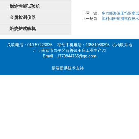
燃烧性能试验机
下写一篇：
多功能海绵压馅硬度试
金属检测仪器
上一场篇：
塑料烟密度测试仪技术
焙烧炉试验机
关联电活：010-57223836 移动手机电活：13581986395 机构联系地
址：南京市昌平区百善镇王庄工业生产园
Email：1770844735@qq.com
易展提供技术支持