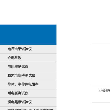
物料展示会
电压击穿试验仪
介电常数
电阻率测试仪
粉末电阻率测试仪
导体、半导体电阻率
绝缘塑
耐电弧测试仪
漏电起痕试验仪