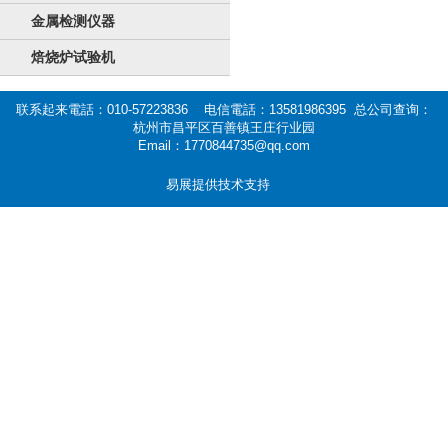
金属检测仪器
焙烧炉试验机
联系起来電話：010-57223836 电信電話：13581986395 总公司查询：
杭州市昌平区百善镇王庄行业园
Email：1770844735@qq.com
易展提供技术支持