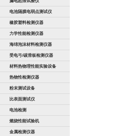
漏电起痕试验仪
电池隔膜电弱点测试仪
橡胶塑料检测仪器
力学性能检测仪器
海绵泡沫材料检测仪器
受电弓/碳滑板检测仪器
材料热物理性能实验设备
热物性检测仪器
粉末测试设备
比表面测试仪
电池检测
燃烧性能试验机
金属检测仪器