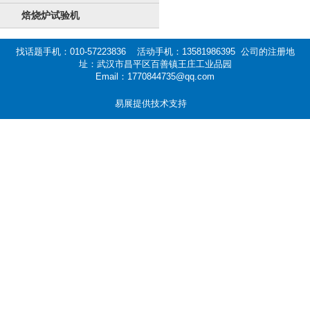
焙烧炉试验机
找话题手机：010-57223836 活动手机：13581986395 公司的注册地
址：武汉市昌平区百善镇王庄工业品园
Email：1770844735@qq.com
易展提供技术支持