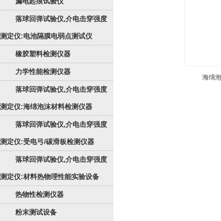
漏电起痕试验仪
落球回弹试验仪,介电击穿强度
测定仪:电池隔膜电弱点测试仪
橡胶塑料检测仪器
力学性能检测仪器
海绵
落球回弹试验仪,介电击穿强度
测定仪:海绵泡沫材料检测仪器
落球回弹试验仪,介电击穿强度
测定仪:受电弓/碳滑板检测仪器
落球回弹试验仪,介电击穿强度
测定仪:材料热物理性能实验设备
热物性检测仪器
粉末测试设备