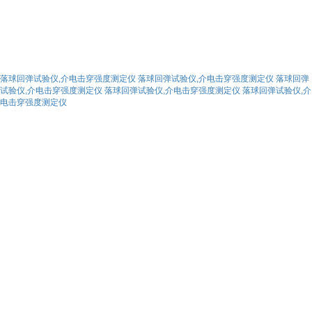
落球回弹试验仪,介电击穿强度测定仪
落球回弹试验仪,介电击穿强度测定仪
落球回弹
试验仪,介电击穿强度测定仪
落球回弹试验仪,介电击穿强度测定仪
落球回弹试验仪,介
电击穿强度测定仪