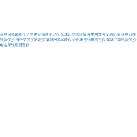
落球回弹试验仪,介电击穿强度测定仪
落球回弹试验仪,介电击穿强度测定仪
落球回弹
试验仪,介电击穿强度测定仪
落球回弹试验仪,介电击穿强度测定仪
落球回弹试验仪,介
电击穿强度测定仪