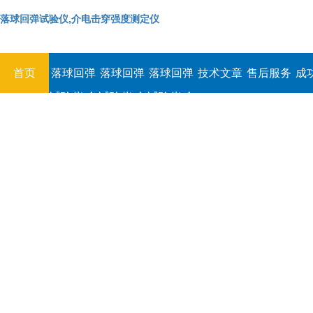
落球回弹试验仪,介电击穿强度测定仪
首页
落球回弹
落球回弹
落球回弹
技术文章
售后服务
成
试验仪,介
试验仪,介
试验仪,介
电击穿强
电击穿强
电击穿强
度测定仪
度测定仪
度测定仪