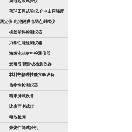
漏电起痕试验仪
落球回弹试验仪,介电击穿强度
测定仪:电池隔膜电弱点测试仪
橡胶塑料检测仪器
力学性能检测仪器
海绵泡沫材料检测仪器
受电弓/碳滑板检测仪器
材料热物理性能实验设备
热物性检测仪器
粉末测试设备
比表面测试仪
电池检测
燃烧性能试验机