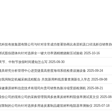
科技有效集团有限公司与针对非常成功签署协商比表层积及口径浅析仪销售协商 202
试股份团体向针对选择全一键大功率酒精燃烧耐压试验箱 2025-10-16
庆节、中秋节放假时间通知怎么写 2025-09-30
具研究分析管理中心进货捷晨高密度海绵系统检查设施设备 2025-09-24
我局制定机械采购流程配合 共筑新用料线质量查测新生入学态 2025-09-08
健康原材料信息技术有现司向贵司销售热胀冷缩受损检测机 2025-08-21
份公司的现有公司的采购管理我局多效果炭材料料阻值率测试英文仪 2025-08-
限制的公司向针对选择多用途炭素制品建筑材料电阻器率测验仪 2025-07-18