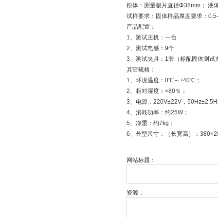
粉体：测量极片直径Φ38mm； 液体
试样要求：固体样品厚度要求：0.5-
产品配置：
1、测试主机：一台
2、测试电感：9个
3、测试夹具：1套（标配固体测试
其它规格：
1、环境温度：0℃～+40℃；
2、相对湿度：<80％；
3、电源：220V±22V，50Hz±2.5
4、消耗功率：约25W；
5、净重：约7kg；
6、外型尺寸：（长宽高）：380×28
网站标题：
资源：