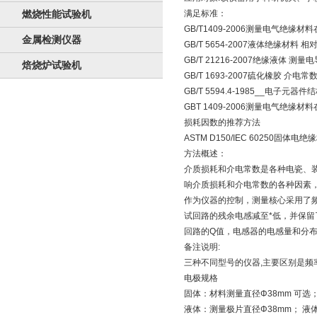
燃烧性能试验机
满足标准：
GB/T1409-2006测量电气
金属检测仪器
GB/T 5654-2007液体绝缘
GB/T 21216-2007绝缘液体
焙烧炉试验机
GB/T 1693-2007硫化橡胶 
GB/T 5594.4-1985__电
GBT 1409-2006测量电气
损耗因数的推荐方法
ASTM D150/IEC 60250
方法概述：
介质损耗和介电常数是各种电瓷、装
响介质损耗和介电常数的各种因素
作为仪器的控制，测量核心采用了
试回路的残余电感减至*低，并保留
回路的Q值，电感器的电感量和分
备注说明:
三种不同型号的仪器,主要区别是频
电极规格
固体：材料测量直径Φ38mm 可选；
液体：测量极片直径Φ38mm； 液体