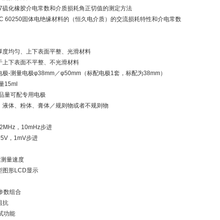
-2007硫化橡胶介电常数和介质损耗角正切值的测定方法
／IEC 60250固体电绝缘材料的（恒久电介质）的交流损耗特性和介电常数
厚度均匀、上下表面平整、光滑材料
于上下表面不平整、不光滑材料
极-测量电极φ38mm／φ50mm（标配电极1套，标配为38mm）
15ml
样品量可配专用电极
、液体、粉体、膏体／规则物或者不规则物
2MHz，10mHz步进
5V，1mV步进
的测量速度
大型图形LCD显示
参数组合
阻抗
试功能