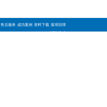
售后服务
成功案例
资料下载
落球回弹
试验仪,介
电击穿强
度测定仪