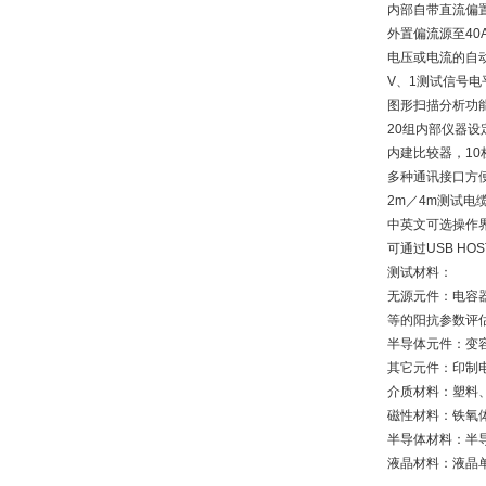
内部自带直流偏
外置偏流源至40
电压或电流的自动
V、1测试信号电
图形扫描分析功
20组内部仪器设
内建比较器，10
多种通讯接口方
2m／4m测试电
中英文可选操作
可通过USB HO
测试材料：
无源元件：电容
等的阳抗参数评
半导体元件：变
其它元件：印制
介质材料：塑料
磁性材料：铁氧
半导体材料：半
液晶材料：液晶