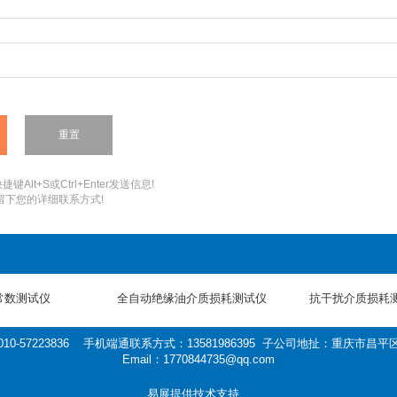
键Alt+S或Ctrl+Enter发送信息!
您留下您的详细联系方式!
常数测试仪
全自动绝缘油介质损耗测试仪
抗干扰介质损耗
0-57223836 手机端通联系方式：13581986395 子公司地扯：重庆市
Email：1770844735@qq.com
易展提供技术支持