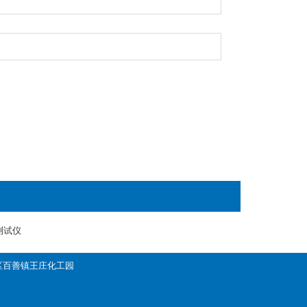
测试仪
昌平区百善镇王庄化工园