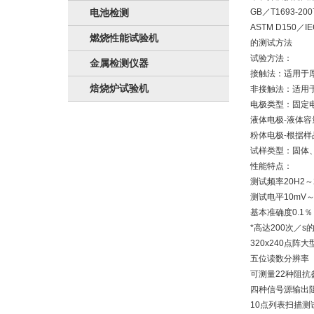
电池检测
GB／T1693
ASTM D150
燃烧性能试验机
的测试方法
试验方法：
金属检测仪器
接触法：适用于
焙烧炉试验机
非接触法：适用
电极类型：固定电
液体电极-液体容量
粉体电极-根据
试样类型：固体
性能特点：
测试频率20H2～
测试电平10mV～
基本准确度0.1％
*高达200次／s
320x240点阵
五位读数分辨率
可测量22种阻抗
四种信号源输出
10点列表扫描测