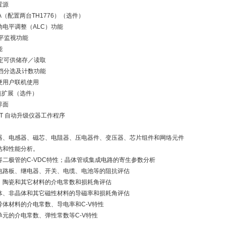
置源
A（配置两台TH1776）（选件）
电平调整（ALC）功能
平监视功能
能
定可供储存／读取
档分选及计数功能
便用户联机使用
缆扩展（选件）
界面
ST 自动升级仪器工作程序
器、电感器、磁芯、电阻器、压电器件、变压器、芯片组件和网络元件
估和性能分析。
容二极管的C-VDC特性；晶体管或集成电路的寄生参数分析
电路板、继电器、开关、电缆、电池等的阻抗评估
、陶瓷和其它材料的介电常数和损耗角评估
体、非晶体和其它磁性材料的导磁率和损耗角评估
导体材料的介电常数、导电率和C-V特性
单元的介电常数、弹性常数等C-V特性