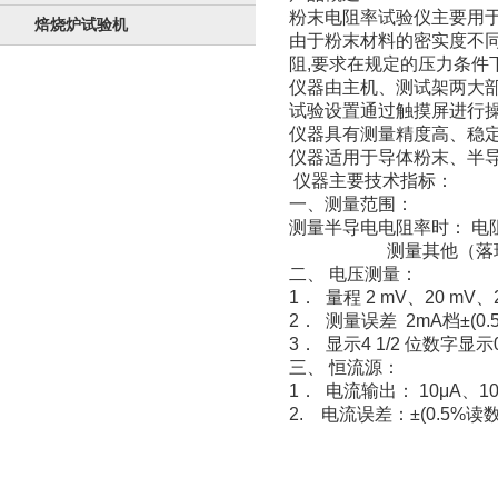
粉末电阻率试验仪主要用于
焙烧炉试验机
由于粉末材料的密实度不同
阻,要求在规定的压力条件
仪器由主机、测试架两大
试验设置通过触摸屏进行
仪器具有测量精度高、稳
仪器适用于导体粉末、半
仪器主要
一、测量范围：
测量半导电电阻率时： 电阻率1
测量其他（落球回弹试验仪
二、 电压测量：
1． 量程 2 mV、20 mV、
2． 测量误差 2mA档±(0.
3． 显示4 1/2 位数
三、 恒流源：
1． 电流输出： 10μA、10
2. 电流误差：±(0.5%读数