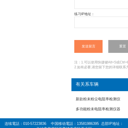
练习IP地址：
注：1.可以使用快捷键Alt+S或Ctrl+
2.如有必要,请您留下您的详细联系方
有关系车辆
新款粉末粉尘电阻率检测仪
多功能粉末电阻率检测仪器
连续電話：010-57223836 中国移动電話：13581986395 总部IP地址：