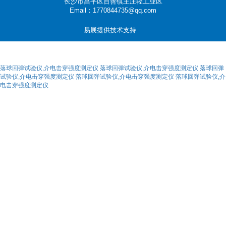
长沙市昌平区百善镇王庄轻工业区
Email：1770844735@qq.com
易展提供技术支持
落球回弹试验仪,介电击穿强度测定仪
落球回弹试验仪,介电击穿强度测定仪
落球回弹
试验仪,介电击穿强度测定仪
落球回弹试验仪,介电击穿强度测定仪
落球回弹试验仪,介
电击穿强度测定仪