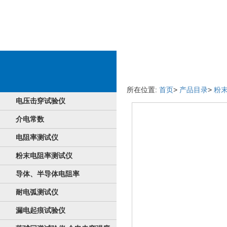
服务祥情
所在位置:
首页
>
产品目录
>
粉
电压击穿试验仪
介电常数
电阻率测试仪
粉末电阻率测试仪
导体、半导体电阻率
耐电弧测试仪
漏电起痕试验仪