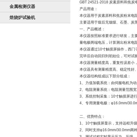
GBT 24521-2018 炭素原料和
金属检测仪器
产品用途：
本仪器用于炭素原料和焦炭粉末电
焙烧炉试验机
主要适用于煅后无烟煤、石墨、炭
一、产品概述：
本仪器按照标准要求进行研发，主要
量电极两端电压，计算测出粉末电
本仪器通过10寸触摸屏操作，西门
完毕后自动回归到初始位，可对试
本仪器测量精度高，重复性误差小
本仪器具有测量精度高、稳定性好
本仪器结构组成以下部分组成：
1、力值加载系统：由伺服电机为动
2、电阻测量系统：电阻测量范围
3、系统控制采集：10寸触摸屏进
4、专用测量电极：φ16.0mm/30.0
二、优势特点：
1、10寸触摸屏显示，支持远程升
2、同时支持φ16.0mm/30.0mm两
3、测试过程实时显示压力、压强