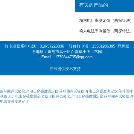
有关的产品的
粉末电阻率测定仪（两探针法）
粉末电阻率测量仪（两探针法）
打电活联系打电活：010-57223836 转移打电活：13581986395 品牌联
系地址：青岛市昌平区百善镇王庄工艺园
Email：1770844735@qq.com
易展提供技术支持
落球回弹试验仪,介电击穿强度测定仪
落球回弹试验仪,介电击穿强度测定仪
落球回弹
试验仪,介电击穿强度测定仪
落球回弹试验仪,介电击穿强度测定仪
落球回弹试验仪,介
电击穿强度测定仪