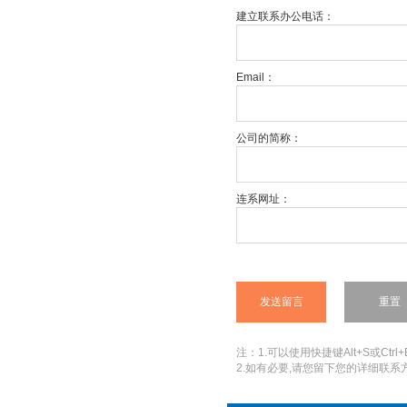
建立联系办公电话：
Email：
公司的简称：
连系网址：
注：1.可以使用快捷键Alt+S或Ctrl+
2.如有必要,请您留下您的详细联系方