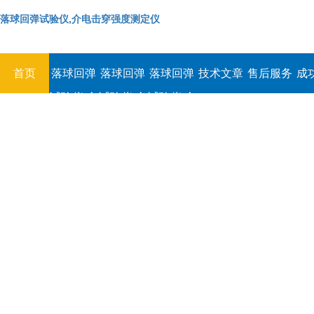
落球回弹试验仪,介电击穿强度测定仪
首页
落球回弹
落球回弹
落球回弹
技术文章
售后服务
成
试验仪,介
试验仪,介
试验仪,介
电击穿强
电击穿强
电击穿强
度测定仪
度测定仪
度测定仪