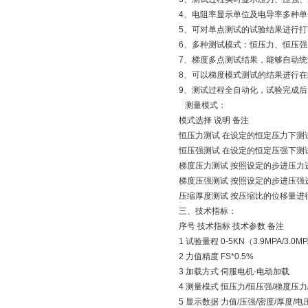
4、电阻率显示单位及电导率多种单
5、可对单点测试的试验结果进行打
6、多种测试模式：恒压力、恒压
7、梯度多点测试结果，能够自动
8、可以梯度模式测试的结果进行
9、测试过程全自动化，试验完成后
测量模式：
模式选择 说明 备注
恒压力测试 在设定的恒定压力下测
恒压强测试 在设定的恒定压强下测
梯度压力测试 按照设定的步进压力
梯度压强测试 按照设定的步进压强
压缩厚度测试 按压缩比的位移量进
三、技术指标：
序号 技术指标 技术参数 备注
1 试验量程 0-5KN（3.9MPA/3.0M
2 力值精度 FS*0.5%
3 加载方式 伺服电机-电动加载
4 测量模式 恒压力/恒压强/梯度压
5 显示数据 力值/压强/密度/厚度/电