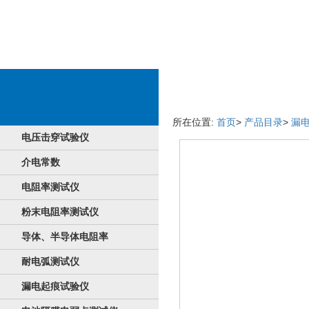
服务详情页
所在位置:
首页
>
产品目录
>
漏
电压击穿试验仪
介电常数
电阻率测试仪
粉末电阻率测试仪
导体、半导体电阻率
耐电弧测试仪
漏电起痕试验仪