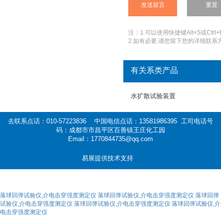
注：1.可以使用快捷键Alt+S或Ctrl+
2.如有必要,请您留下您的详细联系方
有关系类产品
水扩散试验装置
去联系点话：010-57223836 中国电信点话：13581986395 工司电话号
码：成都市市昌平区百善镇王庄化工园
Email：1770844735@qq.com
易展提供技术支持
落球回弹试验仪,介电击穿强度测定仪
落球回弹试验仪,介电击穿强度测定仪
落球回弹
试验仪,介电击穿强度测定仪
落球回弹试验仪,介电击穿强度测定仪
落球回弹试验仪,介
电击穿强度测定仪