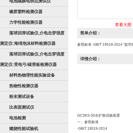
电池隔膜电弱点测试仪
橡胶塑料检测仪器
力学性能检测仪器
查看大图
落球回弹试验仪,介电击穿强度
简单介绍：
测定仪:海绵泡沫材料检测仪器
参照标准 -GB/T 19519-20
落球回弹试验仪,介电击穿强度
详情介绍：
测定仪:受电弓/碳滑板检测仪器
材料热物理性能实验设备
热物性检测仪器
粉末测试设备
比表面测试仪
GCSKS-50水扩散试验装置
电池检测
一、参照标准
燃烧性能试验机
-GB/T 19519-2014