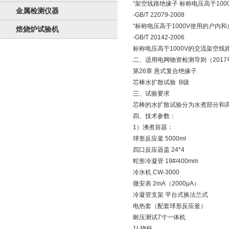
“架空线路绝缘子 标称电压高于10
金属检测仪器
-GB/T 22079-2008
“标称电压高于1000V使用的户内
焙烧炉试验机
-GB/T 20142-2006
标称电压高于1000V的交流架空
二、适用电网物资检测导则（201
第26章 悬式复合绝缘子
芯棒水扩散试验 B级
三、试验要求
芯棒的水扩散试验分为水煮部分和高压
四、技术参数：
1）沸煮容器：
球形反应釜 5000ml
四口反应器盖 24*4
蛇形冷凝管 19#/400mm
冷水机 CW-3000
微安表 2mA（2000μA）
冷凝管支架 平台式换法兰式
电热套（配套球形反应釜）
耐压测试7寸一体机
1L烧杯