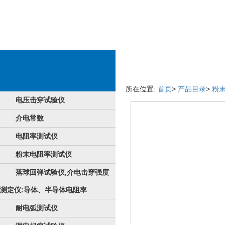
类产品商品详情页
所在位置:
首页
>
产品目录
>
粉
电压击穿试验仪
介电常数
电阻率测试仪
粉末电阻率测试仪
落球回弹试验仪,介电击穿强度
测定仪:导体、半导体电阻率
耐电弧测试仪