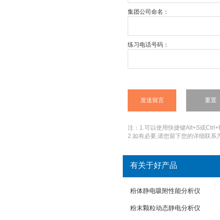
集团公司命名：
练习电话号码：
注：1.可以使用快捷键Alt+S或Ctrl+
2.如有必要,请您留下您的详细联系方
有关于好产品
粉体静电吸附性能分析仪
粉末颗粒动态静电分析仪