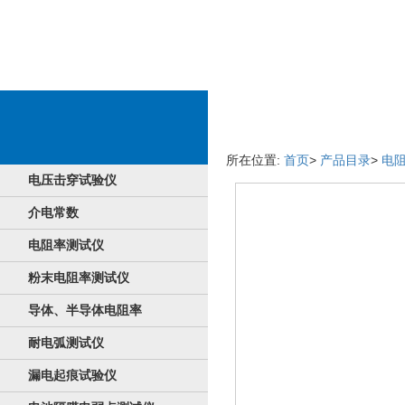
车辆宝贝详情
所在位置:
首页
>
产品目录
>
电
电压击穿试验仪
介电常数
电阻率测试仪
粉末电阻率测试仪
导体、半导体电阻率
耐电弧测试仪
漏电起痕试验仪