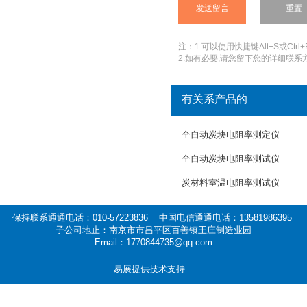
注：1.可以使用快捷键Alt+S或Ctrl+
2.如有必要,请您留下您的详细联系方
有关系产品的
全自动炭块电阻率测定仪
全自动炭块电阻率测试仪
炭材料室温电阻率测试仪
保持联系通通电话：010-57223836 中国电信通通电话：13581986395
子公司地止：南京市市昌平区百善镇王庄制造业园
Email：1770844735@qq.com
易展提供技术支持