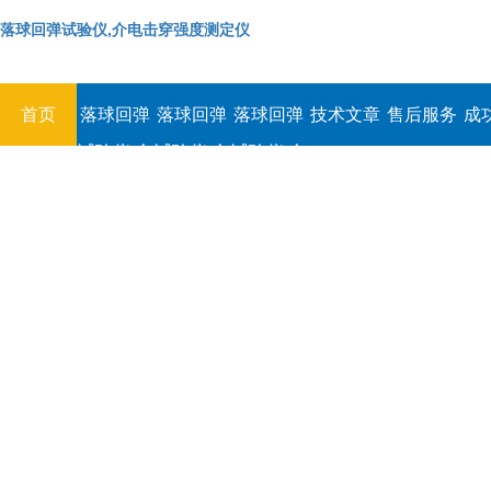
落球回弹试验仪,介电击穿强度测定仪
首页
落球回弹
落球回弹
落球回弹
技术文章
售后服务
成
试验仪,介
试验仪,介
试验仪,介
电击穿强
电击穿强
电击穿强
度测定仪
度测定仪
度测定仪