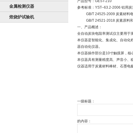
产品型号：GEST-210
金属检测仪器
参考标准：YST--63.2-2006 
GB/T 24525-2009 炭素材
焙烧炉试验机
GB/T 24521-2018 炭素
一、产品概述：
全自动炭块电阻率测试仪主要用于测
本仪器是智能化、集成化、自动化
器自动化仪器。
本仪器操作部分是10寸触摸屏，核
本仪器具有测量精度高、声音小、
仪器适用于炭素材料棒材、石墨电
一级标题：
的内容：