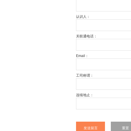
认识人：
关联通电话：
Email：
工司称谓：
连续地止：