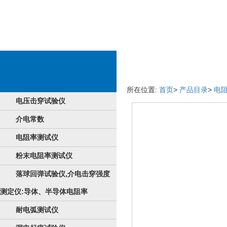
商品内容
所在位置:
首页
>
产品目录
>
电
电压击穿试验仪
介电常数
电阻率测试仪
粉末电阻率测试仪
落球回弹试验仪,介电击穿强度
测定仪:导体、半导体电阻率
耐电弧测试仪