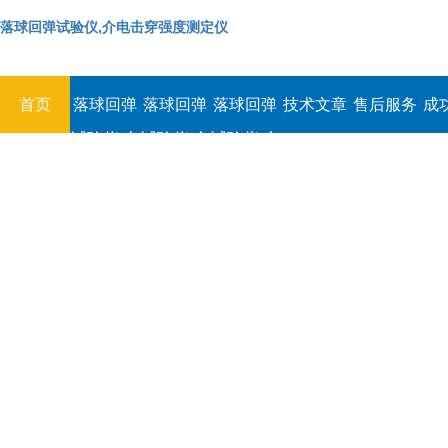
落球回弹试验仪,介电击穿强度测定仪
首页
落球回弹
落球回弹
落球回弹
技术文章
售后服务
成
试验仪,介
试验仪,介
试验仪,介
电击穿强
电击穿强
电击穿强
度测定仪
度测定仪
度测定仪