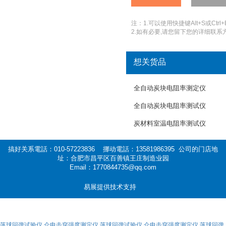
注：1.可以使用快捷键Alt+S或Ctrl+
2.如有必要,请您留下您的详细联系方
想关货品
全自动炭块电阻率测定仪
全自动炭块电阻率测试仪
炭材料室温电阻率测试仪
搞好关系電話：010-57223836 挪动電話：13581986395 公司的门店地
址：合肥市昌平区百善镇王庄制造业园
Email：1770844735@qq.com
易展提供技术支持
落球回弹试验仪,介电击穿强度测定仪
落球回弹试验仪,介电击穿强度测定仪
落球回弹