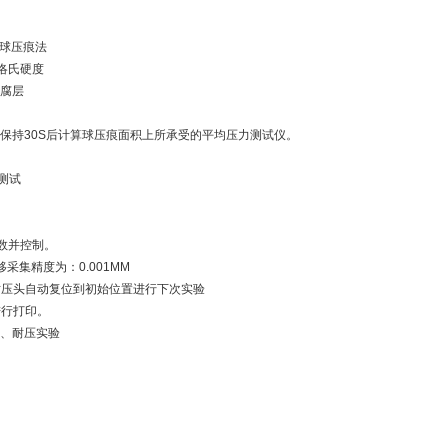
分：球压痕法
分：洛氏硬度
防腐层
保持30S后计算球压痕面积上所承受的平均压力测试仪。
测试
数并控制。
采集精度为：0.001MM
时压头自动复位到初始位置进行下次实验
进行打印。
硬度、耐压实验