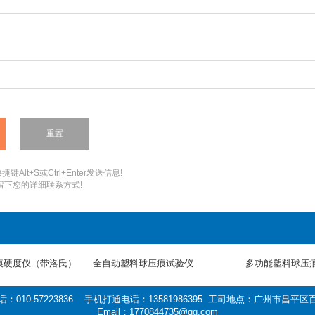
键Alt+S或Ctrl+Enter发送信息!
您留下您的详细联系方式!
痕硬度仪（带洛氏）
全自动塑料球压痕试验仪
多功能塑料球压
010-57223836 手机打通电话：13581986395 工司地点：广州市昌
Email：1770844735@qq.com