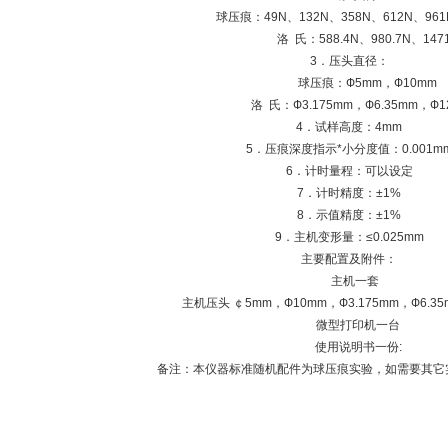
球压痕：49N、132N、358N、612
洛 氏：588.4N、980.7N、147
3．压头直径：
球压痕：Ф5mm，Ф10mm
洛 氏：Ф3.175mm，Ф6.35mm，Ф12
4．试样高度：4mm
5．压痕深度指示*小分度值：0.001m
6．计时量程：可以设定
7．计时精度：±1%
8．示值精度：±1%
9．主机变形量：≤0.025mm
主要配置及附件：
主机一套
主机压头 ￠5mm，Ф10mm，Ф3.175mm，Ф6.35m
微型打印机一台
使用说明书一份:
备注：本仪器标准随机配件为球压痕实验，如需要其它