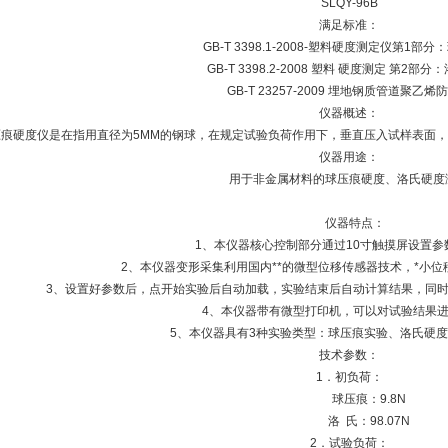
SLQY-96B
满足标准：
GB-T 3398.1-2008-塑料硬度测定仪第1部
GB-T 3398.2-2008 塑料 硬度测定 第2部
GB-T 23257-2009 埋地钢质管道聚乙烯
仪器概述：
痕硬度仪是在指用直径为5MM的钢球，在规定试验负荷作用下，垂直压入试样表面，
仪器用途：
用于非金属材料的球压痕硬度、洛氏硬度
仪器特点：
1、本仪器核心控制部分通过10寸触摸屏设置参
2、本仪器变形采集利用国内**的微型位移传感器技术，*小位移
3、设置好参数后，点开始实验后自动加载，实验结束后自动计算结果，同
4、本仪器带有微型打印机，可以对试验结果
5、本仪器具有3种实验类型：球压痕实验、洛氏
技术参数：
1．初负荷：
球压痕：9.8N
洛 氏：98.07N
2．试验负荷：