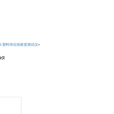
B-塑料球压痕硬度测试仪
>
验仪