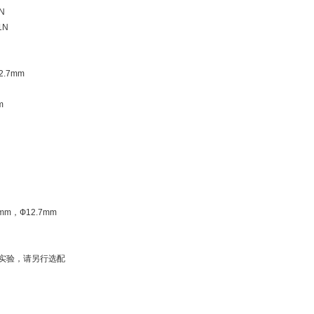
N、961N
1N
.7mm
m
m，Ф12.7mm
实验，请另行选配