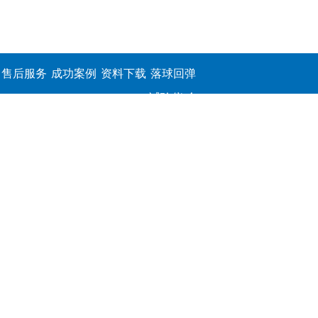
售后服务
成功案例
资料下载
落球回弹
试验仪,介
电击穿强
度测定仪