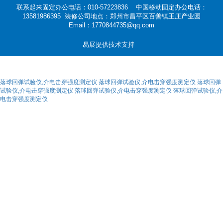
联系起来固定办公电话：010-57223836 中国移动固定办公电话：
13581986395 装修公司地点：郑州市昌平区百善镇王庄产业园
Email：1770844735@qq.com
易展提供技术支持
落球回弹试验仪,介电击穿强度测定仪
落球回弹试验仪,介电击穿强度测定仪
落球回弹
试验仪,介电击穿强度测定仪
落球回弹试验仪,介电击穿强度测定仪
落球回弹试验仪,介
电击穿强度测定仪