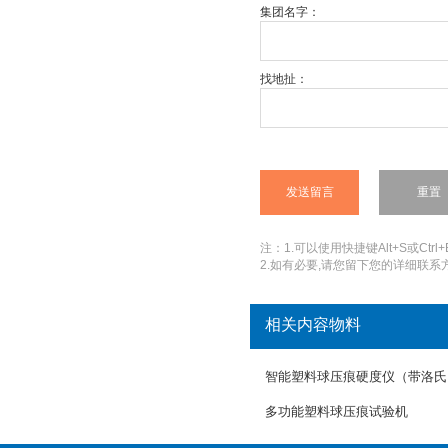
集团名字：
找地扯：
注：1.可以使用快捷键Alt+S或Ctrl+
2.如有必要,请您留下您的详细联系方
相关内容物料
智能塑料球压痕硬度仪（带洛氏
多功能塑料球压痕试验机