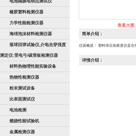
电池隔膜电弱点测试仪
橡胶塑料检测仪器
力学性能检测仪器
查看大图
海绵泡沫材料检测仪器
简单介绍：
落球回弹试验仪,介电击穿强度
仪器概述： 塑料球压痕硬度仪是在
测定仪:受电弓/碳滑板检测仪器
详情介绍：
材料热物理性能实验设备
热物性检测仪器
粉末测试设备
比表面测试仪
电池检测
燃烧性能试验机
金属检测仪器