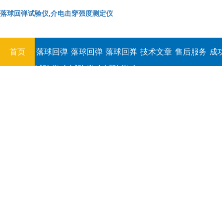
落球回弹试验仪,介电击穿强度测定仪
首页
落球回弹
落球回弹
落球回弹
技术文章
售后服务
成
试验仪,介
试验仪,介
试验仪,介
电击穿强
电击穿强
电击穿强
度测定仪
度测定仪
度测定仪