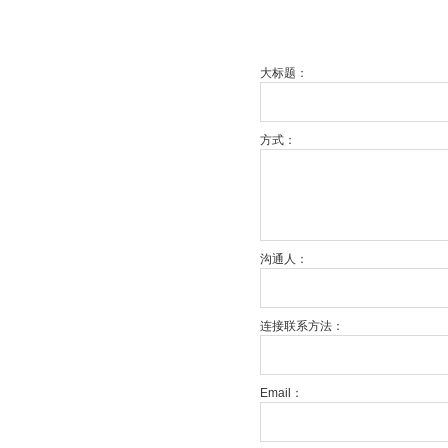
大标题：
方式：
沟通人：
连接联系方法：
Email：