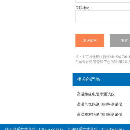
关联地此：
注：1.可以使用快捷键Alt+S或Ctrl+
2.如有必要,请您留下您的详细联系方
相关的产品
高温绝缘电阻率测试仪
高温气氛绝缘电阻率测试仪
高温棒材绝缘电阻率测试仪
练习联系方式号码：010-57223836 走动联系方式号码：13581986395