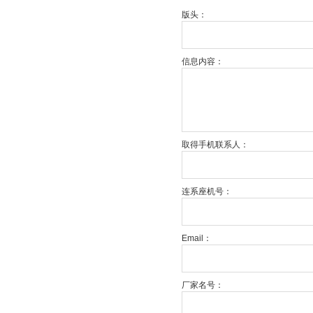
版头：
信息内容：
取得手机联系人：
连系座机号：
Email：
厂家名号：