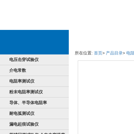
产品设备淘宝手机端
所在位置:
首页
>
产品目录
>
电
电压击穿试验仪
介电常数
电阻率测试仪
粉末电阻率测试仪
导体、半导体电阻率
耐电弧测试仪
漏电起痕试验仪