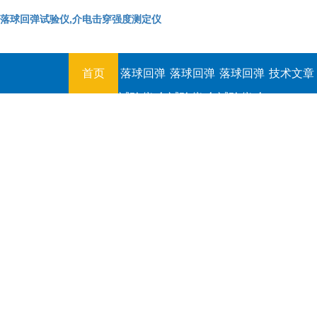
落球回弹试验仪,介电击穿强度测定仪
首页
落球回弹
落球回弹
落球回弹
技术文章
试验仪,介
试验仪,介
试验仪,介
电击穿强
电击穿强
电击穿强
度测定仪
度测定仪
度测定仪