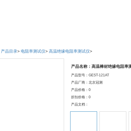
>
产品目录
>
电阻率测试仪
>
高温绝缘电阻率测试仪
>
产品名称：高温棒材绝缘电阻率
产品型号：GEST-121AT
产品厂商：北京冠测
产品价格：0
折扣价格：0
产品文档：