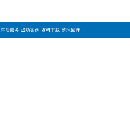
售后服务
成功案例
资料下载
落球回弹
试验仪,介
电击穿强
度测定仪