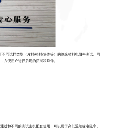
于不同试样类型（片材/棒材/块体等）的绝缘材料电阻率测试。同
求，方便用户进行后期的拓展和延伸。
，通过和不同的测试主机配套使用，可以用于高低温绝缘电阻率、